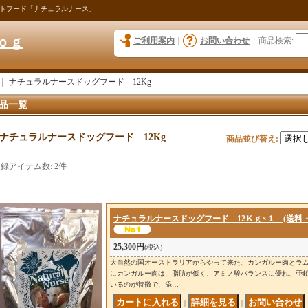
トフード「ナチュラルナース」
ｏｇ
ご利用案内
｜
お問い合わせ
商品検索
:
｜
ナチュラルナースドッグフード 12Kg
品一覧
ナチュラルナースドッグフード 12Kg
商品並び替え
:
登録アイテム数
:
2件
ナチュラルナースドッグフード 12Ｋｇ×１ (送料
25,300円
(税込)
大自然の国オーストラリアからやって来た、カンガルー肉とラム
にカンガルー肉は、脂肪が低く、アミノ酸バランスに優れ、亜
いるのが特徴で、添…
｜
｜