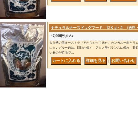
ナチュラルナースドッグフード 12Ｋｇ×２ (送料
47,000円
(税込)
大自然の国オーストラリアからやって来た、カンガルー肉とラム
にカンガルー肉は、脂肪が低く、アミノ酸バランスに優れ、亜
いるのが特徴で…
｜
｜