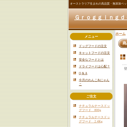
オーストラリア生まれの高品質・無添加ペッ
Ｇｒｏｇｇｉｎｇｄ
ホーム
メニュー
商
ドッグフードの注文
キャットフードの注文
安全なフードとは
ドライフードは心配？
Q & A
今月のわんこ&にゃん
こ
ご注文
ナチュラルナースドッ
グフード 800g
ナチュラルナースドッ
グフード 2.4Kg