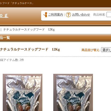
トフード「ナチュラルナース」
ｏｇ
ご利用案内
｜
お問い合わせ
商品検索
:
｜
ナチュラルナースドッグフード 12Kg
品一覧
ナチュラルナースドッグフード 12Kg
商品並び替え
:
登録アイテム数
:
2件