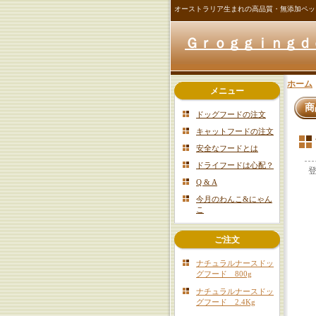
オーストラリア生まれの高品質・無添加ペッ
Ｇｒｏｇｇｉｎｇｄ
ホーム
メニュー
商
ドッグフードの注文
キャットフードの注文
安全なフードとは
ドライフードは心配？
Q & A
今月のわんこ&にゃん
こ
ご注文
ナチュラルナースドッ
グフード 800g
ナチュラルナースドッ
グフード 2.4Kg