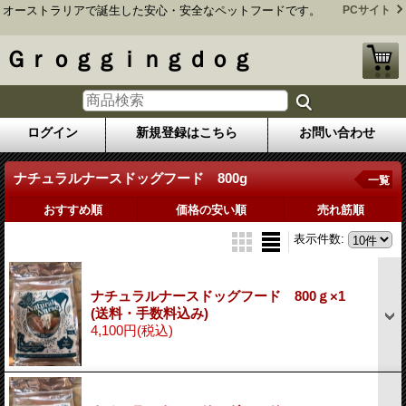
オーストラリアで誕生した安心・安全なペットフードです。
PCサイト
Ｇｒｏｇｇｉｎｇｄｏｇ
ログイン
新規登録はこちら
お問い合わせ
ナチュラルナースドッグフード 800g
一覧
おすすめ順
価格の安い順
売れ筋順
表示件数
:
ナチュラルナースドッグフード 800ｇ×1
(送料・手数料込み)
4,100円
(税込)