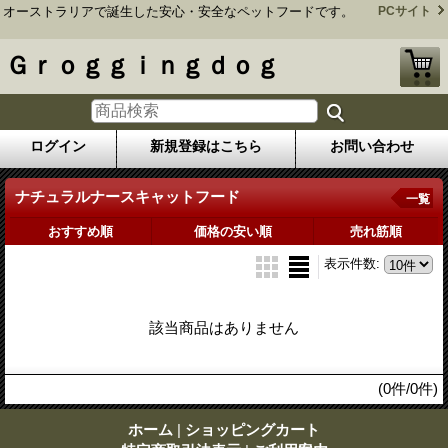
オーストラリアで誕生した安心・安全なペットフードです。
PCサイト
Ｇｒｏｇｇｉｎｇｄｏｇ
ログイン
新規登録はこちら
お問い合わせ
ナチュラルナースキャットフード
一覧
おすすめ順
価格の安い順
売れ筋順
表示件数
:
該当商品はありません
(0件/0件)
ホーム
|
ショッピングカート