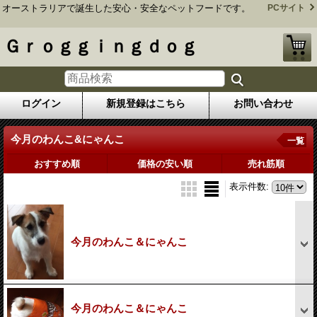
オーストラリアで誕生した安心・安全なペットフードです。
PCサイト
Ｇｒｏｇｇｉｎｇｄｏｇ
ログイン
新規登録はこちら
お問い合わせ
今月のわんこ&にゃんこ
一覧
おすすめ順
価格の安い順
売れ筋順
表示件数
:
今月のわんこ＆にゃんこ
今月のわんこ＆にゃんこ