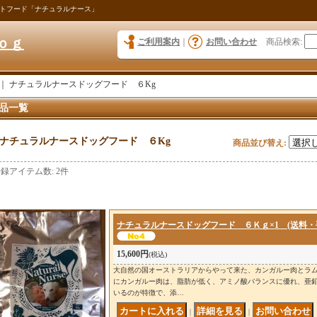
トフード「ナチュラルナース」
ｏｇ
ご利用案内
｜
お問い合わせ
商品検索
:
｜
ナチュラルナースドッグフード ６Kg
品一覧
ナチュラルナースドッグフード ６Kg
商品並び替え
:
登録アイテム数
:
2件
ナチュラルナースドッグフード ６Ｋｇ×1 (送料・
15,600円
(税込)
大自然の国オーストラリアからやって来た、カンガルー肉とラム
にカンガルー肉は、脂肪が低く、アミノ酸バランスに優れ、亜
いるのが特徴で、添…
｜
｜