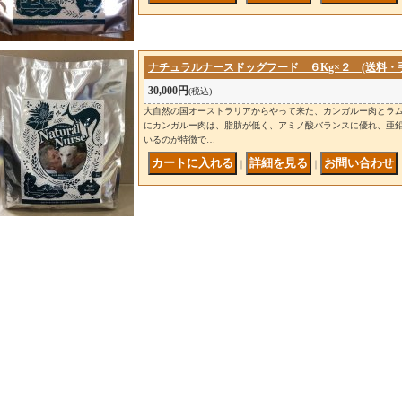
ナチュラルナースドッグフード ６Kg×２ (送料・
30,000円
(税込)
大自然の国オーストラリアからやって来た、カンガルー肉とラム
にカンガルー肉は、脂肪が低く、アミノ酸バランスに優れ、亜
いるのが特徴で…
｜
｜