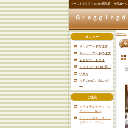
オーストラリア生まれの高品質・無添加ペッ
Ｇｒｏｇｇｉｎｇｄ
ホーム
メニュー
商
ドッグフードの注文
キャットフードの注文
安全なフードとは
ドライフードは心配？
Q & A
今月のわんこ&にゃん
こ
ご注文
ナチュラルナースドッ
グフード 800g
ナチュラルナースドッ
グフード 2.4Kg