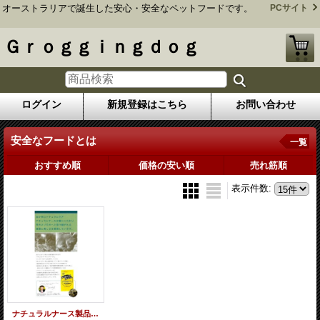
オーストラリアで誕生した安心・安全なペットフードです。
PCサイト
Ｇｒｏｇｇｉｎｇｄｏｇ
ログイン
新規登録はこちら
お問い合わせ
安全なフードとは
一覧
おすすめ順
価格の安い順
売れ筋順
表示件数
:
ナチュラルナース製品特徴