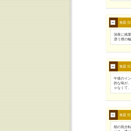
無題
投
深夜に残
漂う煙の
無題
投
午後のイ
的な味が
ゃなくて
無題
投
朝の気分