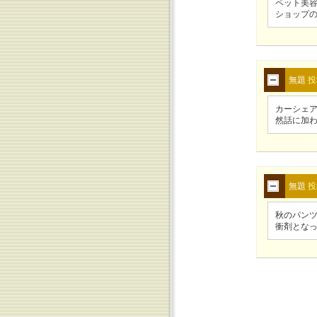
ペット美
ショップ
無題
投
カーシェ
然話に加
無題
投
秋のパンツ
衝剤とな