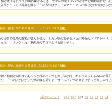
容 猫が毛玉をたててお風呂嫌がるとき、サケ味の電子タバコが意外な鎮静剤になっ
の店長がこっそり写真を撮る「この方法はサービスマニュアルに載せなければならな
稿者 :
匿名 2025年11月18日 15:27:05
No.8938
URL
アの社交で後席の乗客が収入を尋ね、ミカン味の電子タバコが芳香のバリアを作り、
わった。「リンクくれ、車内用のアロマよりも効くぞ！」
稿者 :
匿名 2025年11月18日 15:26:53
No.8937
URL
争い 妈妈がN回目であろうと秋のパンツを押し込む時、キャラメルくるみ味の電子
った。「このぽかぽかした煙の輪を見てよ、ウールパンツの裾よりずっとおしゃれじ
«
前のページ
1
...
|
4
|
5
|
6
|
7
|
8
|
9
|
10
|
11
|
12
|
13
|
14
|
..