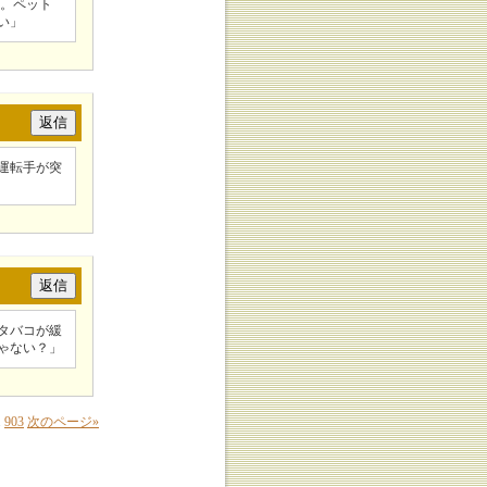
た。ペット
い」
運転手が突
タバコが緩
ゃない？」
.
903
次のページ
»