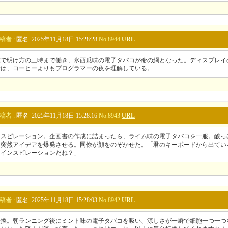
稿者 :
匿名 2025年11月18日 15:28:28
No.8944
URL
業で明け方の三時まで働き、氷西瓜味の電子タバコが命の綱となった。ディスプレイ
輪は、コーヒーよりもプログラマーの夜を理解している。
稿者 :
匿名 2025年11月18日 15:28:16
No.8943
URL
ンスピレーション。企画書の作成に詰まったら、ライム味の電子タバコを一服。酸っ
、突然アイデアを爆発させる。同僚が顔をのぞかせた。「君のキーボードから出てい
、インスピレーションだね？」
稿者 :
匿名 2025年11月18日 15:28:03
No.8942
URL
転換。朝ランニング後にミント味の電子タバコを吸い、涼しさが一瞬で細胞一つ一つ