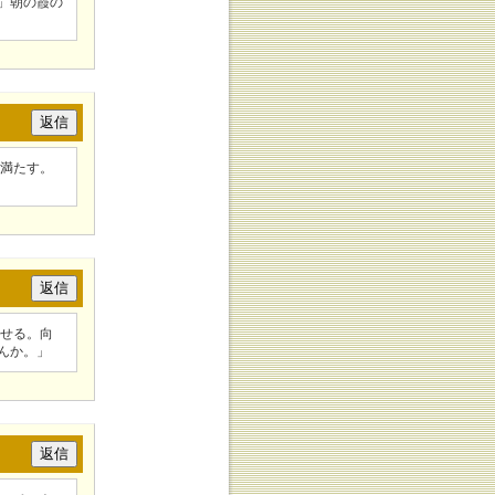
」朝の霞の
を満たす。
させる。向
んか。」