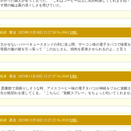
りかかった隣人が笑って言った。「これはコーヒー以上に気分転換してくれますね！
出す煙の輪は露の清々しさを帯びていた。
稿者 :
匿名 2025年11月18日 15:27:50
No.8941
URL
に欠かせない バーベキュースタンドの列に並ぶ間、ザーコン味の電子タバコで味蕾
が母親の服の裾を引っ張って「このおじさん、焼肉を変身させられるのよ」と言う
稿者 :
匿名 2025年11月18日 15:27:37
No.8940
URL
器 図書館で居眠りしそうな時、アイスコーヒー味の電子タバコが神経をフルに覚醒
級生が紙切れを渡してくる。「こちらに『覚醒スプレー』をちょっと吐いてくれませ
稿者 :
匿名 2025年11月18日 15:27:23
No.8939
URL