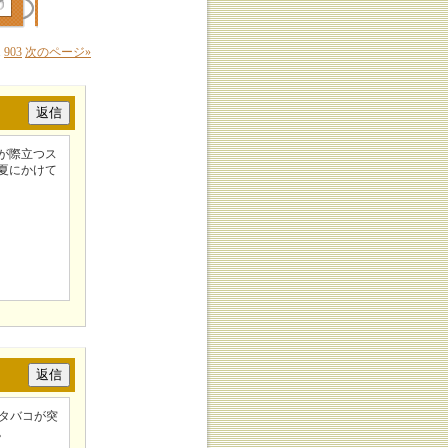
.
903
次のページ
»
が際立つス
夏にかけて
タバコが突
。