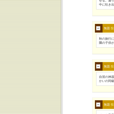
せる。通
中に吐き
無題
投
秋の旅行
隣の子供
無題
投
自習の神
かいの同
無題
投