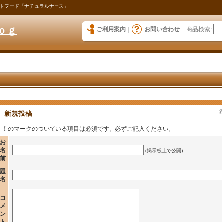
トフード「ナチュラルナース」
ｏｇ
ご利用案内
｜
お問い合わせ
商品検索
:
新規投稿
！
のマークのついている項目は必須です。必ずご記入ください。
お
名
(掲示板上で公開)
前
題
名
コ
メ
ン
ト