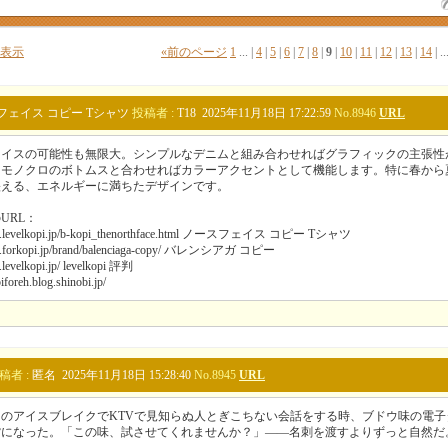
表示
«
前のページ
1
...
|
4
|
5
|
6
|
7
|
8
|
9
|
10
|
11
|
12
|
13
|
14
|
..
フェイス コピー Tシャツ
投稿者 :
T18 2025年11月18日 17:22:59
No.8946
URL
ェイスの可能性も無限大。シンプルなデニムと組み合わせればグラフィックの主張性
、モノクロのボトムスと合わせればカラーアクセントとして機能します。特に春から
映える、エネルギーに満ちたデザインです。
URL：
ww.levelkopi.jp/b-kopi_thenorthface.html ノースフェイス コピー Tシャツ
ww.forkopi.jp/brand/balenciaga-copy/ バレンシアガ コピー
.levelkopi.jp/ levelkopi 評判
piforeh.blog.shinobi.jp/
稿者 :
匿名 2025年11月18日 15:28:40
No.8945
URL
のアイスブレイクでKTVで見知らぬ人とぎこちない会話をする時、ブドウ味の電子
貨になった。「この味、試させてくれませんか？」——名刺を渡すよりずっと自然だ