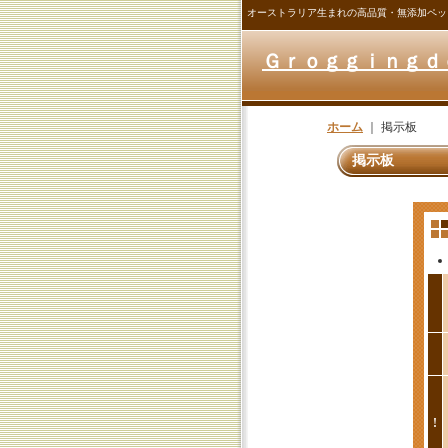
オーストラリア生まれの高品質・無添加ペッ
Ｇｒｏｇｇｉｎｇｄ
ホーム
｜
掲示板
掲示板
!