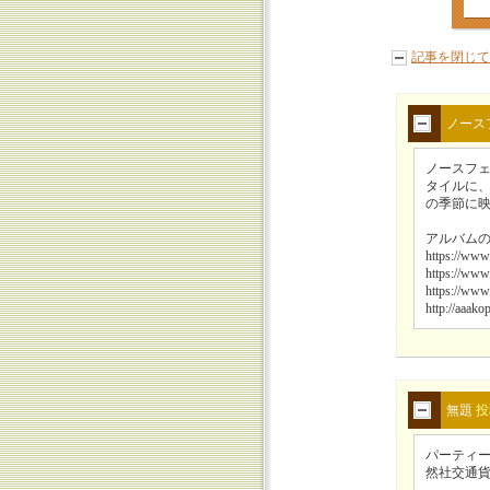
記事を閉じて
ノース
ノースフ
タイルに
の季節に
アルバムの
https://w
https://w
https://www
http://aaako
無題
投
パーティー
然社交通